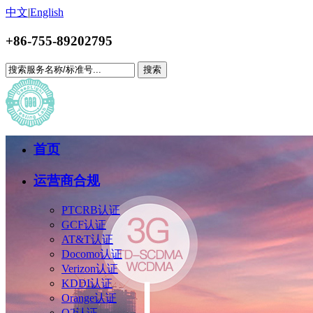
中文
|
English
+86-755-89202795
搜索
首页
运营商合规
PTCRB认证
GCF认证
AT&T认证
Docomo认证
Verizon认证
KDDI认证
Orange认证
O2认证