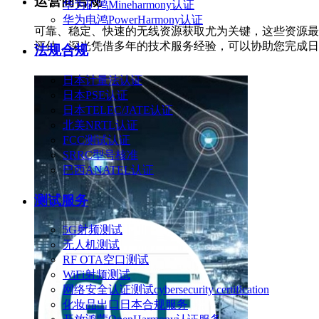
运营商合规
华为矿鸿Mineharmony认证
华为电鸿PowerHarmony认证
可靠、稳定、快速的无线资源获取尤为关键，这些资源最
评估，深光凭借多年的技术服务经验，可以协助您完成日
法规合规
日本计量法认证
日本PSE认证
日本TELEC/JATE认证
北美NRTL认证
FCC测试认证
SRRC型号核准
巴西ANATEL认证
测试服务
5G射频测试
无人机测试
RF OTA空口测试
WiFi射频测试
网络安全认证测试cybersecurity certification
化妆品出口日本合规服务