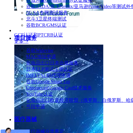
开放鸿蒙OpenHarmony认证服务
谷歌TADA/奈飞Netflix/亚马逊Prime Video等测试外
5G SA专网测试服务
北斗3卫星终端测试
谷歌BCR/GMS认证
GCF认证和PTCRB认证
项目服务
更多
谷歌Widevine
MAC地址申请
化妆品出口日本合规服务
日本ELP测试注册认证
IMEI/TAC码代理申请
谷歌Google Smart Tap
Chromecast\Google Cast技术服务
YouTube认证
化妆品出口欧亚经济联盟（俄罗斯、白俄罗斯、哈萨
号段申请
医疗器械
医疗器械分类界定