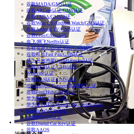
谷歌MADA/GMS认证
谷歌ARCore认证/GMS认证
谷歌TADA/GMS认证
谷歌Wear OS/Android Watch/GMS认证
谷歌Android TV/GMS认证
谷歌Lens/GMS认证
奈飞/网飞Netflix认证
谷歌安卓Android Auto/GMS认证
谷歌耳机Fast Pair/GMS认证
华为开放鸿蒙OpenHarmony认证
谷歌AER认证/GMS认证
Widevine认证
谷歌GAS认证/GMS认证
HarmonyOS Connect鸿蒙智联认证
谷歌Find Hub/GMS认证
华为HMS Core认证
华为星闪认证 (SparkLink Certification)
Google WWCB认证
谷歌WWGH认证
谷歌Digital Car Key认证
谷歌AAOS