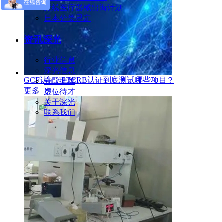
无线医疗器械出海计划
日本分类界定
资讯深光
行业信息
深光信息
GCF认证 / PTCRB认证到底测试哪些项目？
专题推荐
更多
虚位待才
关于深光
联系我们