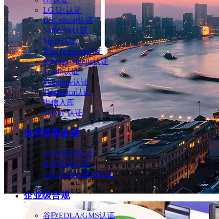
LG U+认证
USCellular认证
SoftBank认证
Spark认证
Dish Network认证
Rakuten Mobile认证
Telstra认证
Vodafone认证
Telefonica认证
电信入库
Skinny 认证
技术联盟合规
WI-FI联盟认证
蓝牙BQB认证
CSA/Zigbee联盟认证
企业级合规
谷歌EDLA/GMS认证