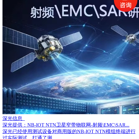
深光信息
深光提供：NB-IOT NTN卫星窄带物联网-射频\EMC\SAR...
深光已经使用测试设备对商用版的NB-IOT NTN模组终端进行
过实际测试，打通了测...