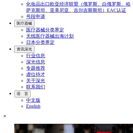
化妆品出口欧亚经济联盟（俄罗斯、白俄罗斯、哈
萨克斯坦、亚美尼亚、吉尔吉斯斯坦）EAC认证
号段申请
医疗器械
医疗器械分类界定
无线医疗器械出海计划
日本分类界定
资讯深光
行业信息
深光信息
专题推荐
虚位待才
关于深光
联系我们
语 言
中文版
English