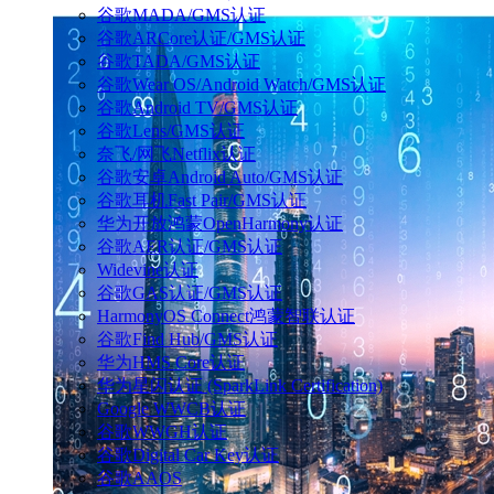
谷歌MADA/GMS认证
谷歌ARCore认证/GMS认证
谷歌TADA/GMS认证
谷歌Wear OS/Android Watch/GMS认证
谷歌Android TV/GMS认证
谷歌Lens/GMS认证
奈飞/网飞Netflix认证
谷歌安卓Android Auto/GMS认证
谷歌耳机Fast Pair/GMS认证
华为开放鸿蒙OpenHarmony认证
谷歌AER认证/GMS认证
Widevine认证
谷歌GAS认证/GMS认证
HarmonyOS Connect鸿蒙智联认证
谷歌Find Hub/GMS认证
华为HMS Core认证
华为星闪认证 (SparkLink Certification)
Google WWCB认证
谷歌WWGH认证
谷歌Digital Car Key认证
谷歌AAOS