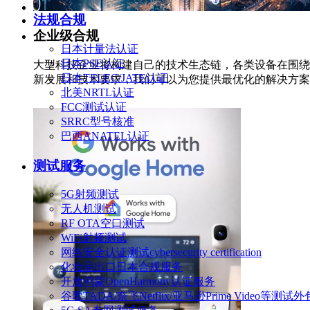
法规合规
企业级合规
日本计量法认证
日本PSE认证
大型科技企业将构建自己的技术生态链，各类设备在围绕
日本TELEC/JATE认证
新发展和技术要求，我们可以为您提供最优化的解决方案
北美NRTL认证
FCC测试认证
SRRC型号核准
巴西ANATEL认证
测试服务
5G射频测试
无人机测试
RF OTA空口测试
WiFi射频测试
网络安全认证测试cybersecurity certification
化妆品出口日本合规服务
开放鸿蒙OpenHarmony认证服务
谷歌TADA/奈飞Netflix/亚马逊Prime Video等测试外