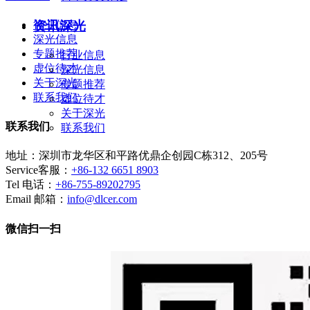
资讯深光
行业信息
深光信息
专题推荐
行业信息
虚位待才
深光信息
关于深光
专题推荐
联系我们
虚位待才
关于深光
联系我们
联系我们
地址：深圳市龙华区和平路优鼎企创园C栋312、205号
Service客服：
+86-132 6651 8903
Tel 电话：
+86-755-89202795
Email 邮箱：
info@dlcer.com
微信扫一扫