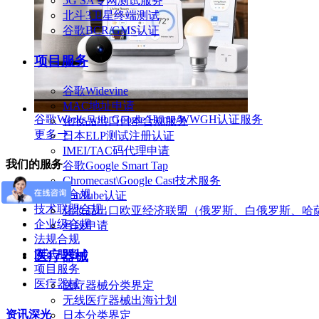
5G SA专网测试服务
北斗3卫星终端测试
谷歌BCR/GMS认证
项目服务
谷歌Widevine
MAC地址申请
谷歌Works with Google Home/WWGH认证服务
化妆品出口日本合规服务
更多
日本ELP测试注册认证
IMEI/TAC码代理申请
我们的服务
谷歌Google Smart Tap
Chromecast\Google Cast技术服务
运营商合规
YouTube认证
技术联盟合规
化妆品出口欧亚经济联盟（俄罗斯、白俄罗斯、哈萨
企业级合规
号段申请
法规合规
测试服务
医疗器械
项目服务
医疗器械
医疗器械分类界定
无线医疗器械出海计划
资讯深光
日本分类界定