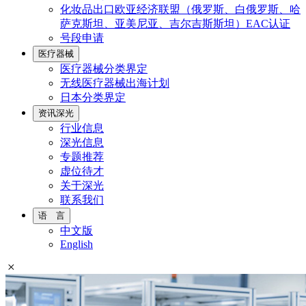
化妆品出口欧亚经济联盟（俄罗斯、白俄罗斯、哈
萨克斯坦、亚美尼亚、吉尔吉斯斯坦）EAC认证
号段申请
医疗器械
医疗器械分类界定
无线医疗器械出海计划
日本分类界定
资讯深光
行业信息
深光信息
专题推荐
虚位待才
关于深光
联系我们
语 言
中文版
English