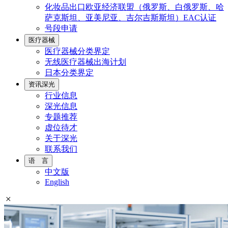
化妆品出口欧亚经济联盟（俄罗斯、白俄罗斯、哈
萨克斯坦、亚美尼亚、吉尔吉斯斯坦）EAC认证
号段申请
医疗器械
医疗器械分类界定
无线医疗器械出海计划
日本分类界定
资讯深光
行业信息
深光信息
专题推荐
虚位待才
关于深光
联系我们
语 言
中文版
English