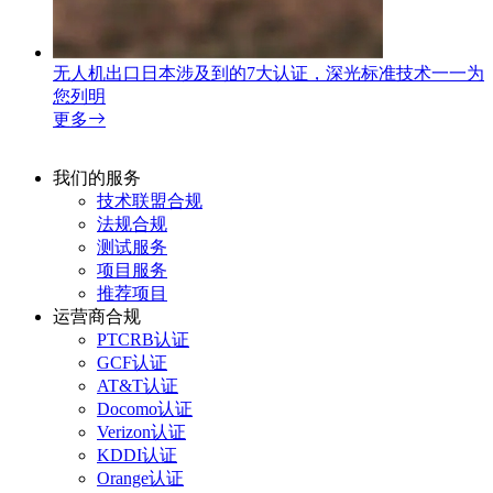
无人机出口日本涉及到的7大认证，深光标准技术一一为
您列明
更多
我们的服务
技术联盟合规
法规合规
测试服务
项目服务
推荐项目
运营商合规
PTCRB认证
GCF认证
AT&T认证
Docomo认证
Verizon认证
KDDI认证
Orange认证