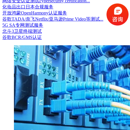
网络安全认证测试cybersecurity certification...
化妆品出口日本合规服务
开放鸿蒙OpenHarmony认证服务
谷歌TADA/奈飞Netflix/亚马逊Prime Video等测试...
5G SA专网测试服务
北斗3卫星终端测试
谷歌BCR/GMS认证