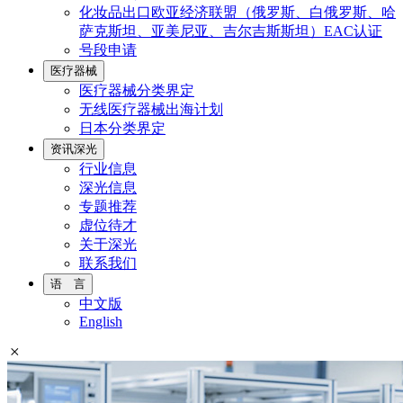
化妆品出口欧亚经济联盟（俄罗斯、白俄罗斯、哈
萨克斯坦、亚美尼亚、吉尔吉斯斯坦）EAC认证
号段申请
医疗器械
医疗器械分类界定
无线医疗器械出海计划
日本分类界定
资讯深光
行业信息
深光信息
专题推荐
虚位待才
关于深光
联系我们
语 言
中文版
English