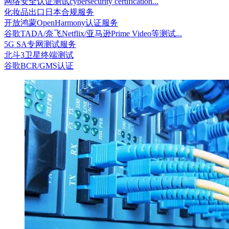
网络安全认证测试cybersecurity certification...
化妆品出口日本合规服务
开放鸿蒙OpenHarmony认证服务
谷歌TADA/奈飞Netflix/亚马逊Prime Video等测试...
5G SA专网测试服务
北斗3卫星终端测试
谷歌BCR/GMS认证