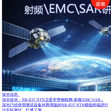
深光信息
深光提供：NB-IOT NTN卫星窄带物联网-射频\EMC\SAR...
深光已经使用测试设备对商用版的NB-IOT NTN模组终端进行
过实际测试，打通了测...