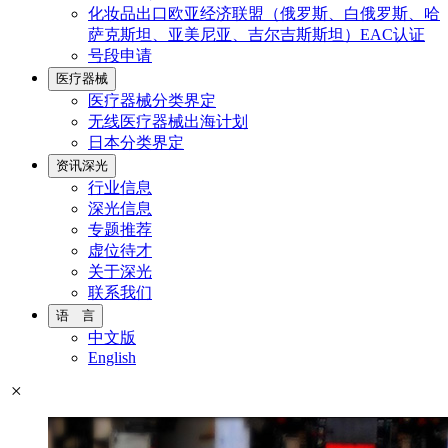
化妆品出口欧亚经济联盟（俄罗斯、白俄罗斯、哈
萨克斯坦、亚美尼亚、吉尔吉斯斯坦）EAC认证
号段申请
医疗器械
医疗器械分类界定
无线医疗器械出海计划
日本分类界定
资讯深光
行业信息
深光信息
专题推荐
虚位待才
关于深光
联系我们
语 言
中文版
English